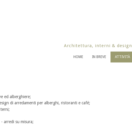
Architettura, interni & design
HOME
IN BREVE
ATTIVITÀ
ve ed alberghiere;
esign di arredamenti per alberghi, ristoranti e café;
terni;
 - arredi su misura;